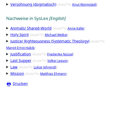
Versöhnung (dogmatisch)
(Autor*in
Knut Wormstädt
)
Nachweise in SysLex
[English]
Animals/ Shared-World
(Autor*in
Anne Käfer
)
Holy Spirit
(Autor*in
Michael Welker
)
Justice/ Righteousness (Systematic Theology)
(Autor*in
Margit Ernst-Habib
)
Justification
(Autor*in
Friederike Nüssel
)
Last Supper
(Autor*in
Volker Leppin
)
Law
(Autor*in
Lukas Johrendt
)
Mission
(Autor*in
Matthias Ehmann
)
Drucken