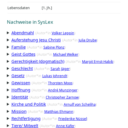
Lebensdaten
[1. Jh.]
Nachweise in SysLex
Abendmahl
(Autor*in
Volker Leppin
)
Auferstehung Jesu Christi
(Autor*in
Julia Drube
)
Familie
(Autor*in
Sabine Plonz
)
Geist Gottes
(Autor*in
Michael Welker
)
Gerechtigkeit (dogmatisch)
(Autor*in
Margit Ernst-Habib
)
Geschlecht
(Autor*in
Sarah Jäger
)
Gesetz
(Autor*in
Lukas Johrendt
)
Gewissen
(Autor*in
Thorsten Moos
)
Hoffnung
(Autor*in
André Munzinger
)
Identität
(Autor*in
Christopher Zarnow
)
Kirche und Politik
(Autor*in
Arnulf von Scheliha
)
Mission
(Autor*in
Matthias Ehmann
)
Rechtfertigung
(Autor*in
Friederike Nüssel
)
Tiere/ Mitwelt
(Autor*in
Anne Käfer
)