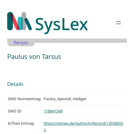
Zum
Inhalt
springen
Person
Paulus von Tarsus
Details
GND Normeintrag
Paulus, Apostel, Heiliger
GND ID
118641549
IxTheo Eintrag
https://ixtheo.de/AuthorityRecord/13558055
2