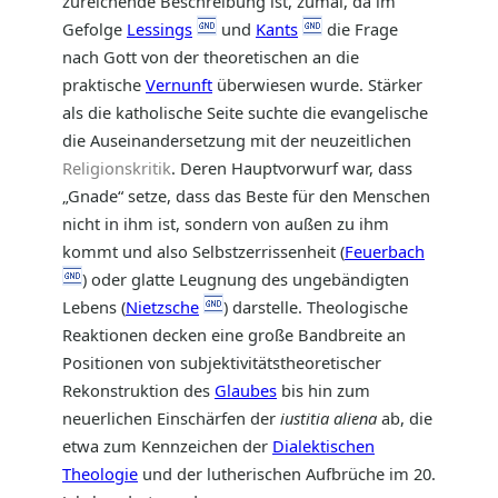
zureichende Beschreibung ist, zumal, da im
Gefolge
Lessings
und
Kants
die Frage
nach Gott von der theoretischen an die
praktische
Vernunft
überwiesen wurde. Stärker
als die katholische Seite suchte die evangelische
die Auseinandersetzung mit der neuzeitlichen
Religionskritik
. Deren Hauptvorwurf war, dass
„Gnade“ setze, dass das Beste für den Menschen
nicht in ihm ist, sondern von außen zu ihm
kommt und also Selbstzerrissenheit (
Feuerbach
) oder glatte Leugnung des ungebändigten
Lebens (
Nietzsche
) darstelle. Theologische
Reaktionen decken eine große Bandbreite an
Positionen von subjektivitätstheoretischer
Rekonstruktion des
Glaubes
bis hin zum
neuerlichen Einschärfen der
iustitia aliena
ab, die
etwa zum Kennzeichen der
Dialektischen
Theologie
und der lutherischen Aufbrüche im 20.