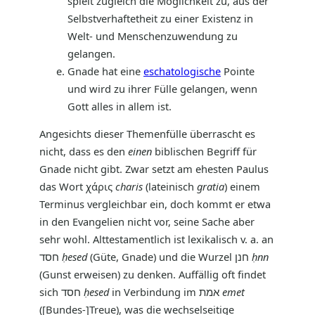
spielt zugleich die Möglichkeit zu, aus der
Selbstverhaftetheit zu einer Existenz in
Welt- und Menschenzuwendung zu
gelangen.
Gnade hat eine
eschatologische
Pointe
und wird zu ihrer Fülle gelangen, wenn
Gott alles in allem ist.
Angesichts dieser Themenfülle überrascht es
nicht, dass es den
einen
biblischen Begriff für
Gnade nicht gibt. Zwar setzt am ehesten Paulus
das Wort χάρις
charis
(lateinisch
gratia
) einem
Terminus vergleichbar ein, doch kommt er etwa
in den Evangelien nicht vor, seine Sache aber
sehr wohl. Alttestamentlich ist lexikalisch v. a. an
חסד
ḥesed
(Güte, Gnade) und die Wurzel חנן
ḥnn
(Gunst erweisen) zu denken. Auffällig oft findet
sich חסד
ḥesed
in Verbindung im אמת
emet
([Bundes-]Treue), was die wechselseitige