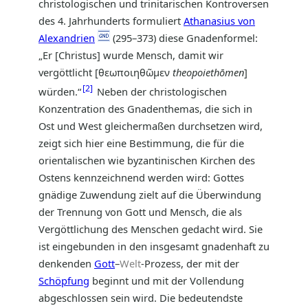
christologischen und trinitarischen Kontroversen
des 4. Jahrhunderts formuliert
Athanasius von
Alexandrien
(295–373) diese Gnadenformel:
„Er [Christus] wurde Mensch, damit wir
vergöttlicht [θεωποιηθῶμεν
theopoiethōmen
]
2
würden.“
Neben der christologischen
Konzentration des Gnadenthemas, die sich in
Ost und West gleichermaßen durchsetzen wird,
zeigt sich hier eine Bestimmung, die für die
orientalischen wie byzantinischen Kirchen des
Ostens kennzeichnend werden wird: Gottes
gnädige Zuwendung zielt auf die Überwindung
der Trennung von Gott und Mensch, die als
Vergöttlichung des Menschen gedacht wird. Sie
ist eingebunden in den insgesamt gnadenhaft zu
denkenden
Gott
–
Welt
-Prozess, der mit der
Schöpfung
beginnt und mit der Vollendung
abgeschlossen sein wird. Die bedeutendste