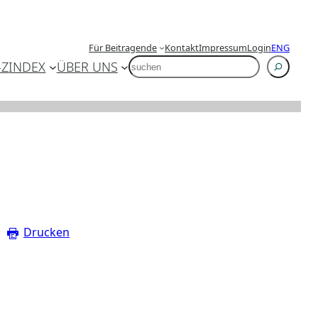
Für Beitragende
Kontakt
Impressum
Login
ENG
SUCHEN
-Z
INDEX
ÜBER UNS
Drucken