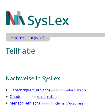
Zum
Inhalt
springen
Sachschlagwort
Teilhabe
Nachweise in SysLex
Gerechtigkeit (ethisch)
(Autor*in
Peter Dabrock
)
Gnade
(Autor*in
Martin Hailer
)
Mensch (ethisch)
(Autor*in
Clemens Wustmans
)