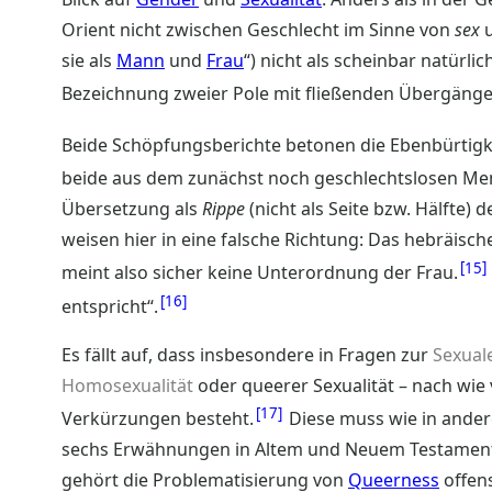
Orient nicht zwischen Geschlecht im Sinne von
sex
sie als
Mann
und
Frau
“) nicht als scheinbar natürli
Bezeichnung zweier Pole mit fließenden Übergängen
Beide Schöpfungsberichte betonen die Ebenbürtigke
beide aus dem zunächst noch geschlechtslosen Me
Übersetzung als
Rippe
(nicht als Seite bzw. Hälfte)
weisen hier in eine falsche Richtung: Das hebräisc
15
meint also sicher keine Unterordnung der Frau.
16
entspricht“.
Es fällt auf, dass insbesondere in Fragen zur
Sexual
Homosexualität
oder queerer Sexualität – nach wie 
17
Verkürzungen besteht.
Diese muss wie in ander
sechs Erwähnungen in Altem und Neuem Testament 
gehört die Problematisierung von
Queerness
offens