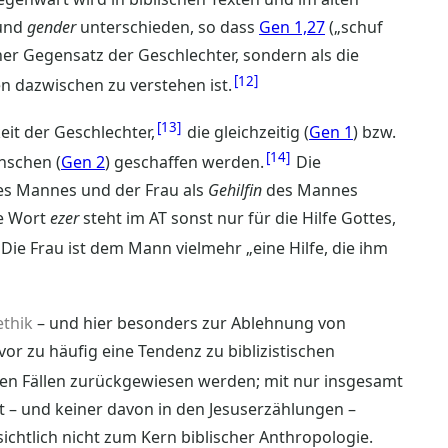
und
gender
unterschieden, so dass
Gen 1,27
(„schuf
cher Gegensatz der Geschlechter, sondern als die
12
 dazwischen zu verstehen ist.
13
it der Geschlechter,
die gleichzeitig (
Gen 1
) bzw.
14
nschen (
Gen 2
) geschaffen werden.
Die
 des Mannes und der Frau als
Gehilfin
des Mannes
he Wort
ezer
steht im AT sonst nur für die Hilfe Gottes,
Die Frau ist dem Mann vielmehr „eine Hilfe, die ihm
ethik
– und hier besonders zur Ablehnung von
vor zu häufig eine Tendenz zu biblizistischen
en Fällen zurückgewiesen werden; mit nur insgesamt
– und keiner davon in den Jesuserzählungen –
ichtlich nicht zum Kern biblischer Anthropologie.