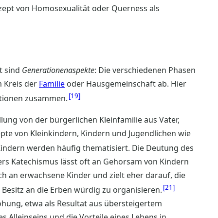
nzept von Homosexualität oder Querness als
t sind
Generationenaspekte
: Die verschiedenen Phasen
m Kreis der
Familie
oder Hausgemeinschaft ab. Hier
19
erationen zusammen.
ellung von der bürgerlichen Kleinfamilie aus Vater,
epte von Kleinkindern, Kindern und Jugendlichen wie
indern werden häufig thematisiert. Die Deutung des
hers Katechismus lässt oft an Gehorsam von Kindern
ch an erwachsene Kinder und zielt eher darauf, die
21
Besitz an die Erben würdig zu organisieren.
rohung, etwa als Resultat aus übersteigertem
s Alleinseins und die Vorteile eines Lebens in