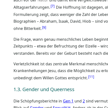
7
Alltagserfahrungen.
Die Hoffnung ist dagegen,
a
Formulierung zeigt, dass weniger die Zahl der Lebe
Biographien – Abraham, Isaak, David, Hiob – sind v
9
ohne Bitterkeit.
Die Frage, wann genau menschliches Leben beginnt, 
Zeitpunkts – etwa der Befruchtung der Eizelle – wir
verstanden. Bereits vor der Geburt besteht nach di
Verletzlichkeit ist das zentrale Merkmal menschlich
Krankenheilungen Jesu, dass die Möglichkeit zu erk
11
unbedingt dem Willen Gottes entspricht.
1.3. Gender und Queerness
Die Schöpfungsberichte in
Gen 1
und
2
sind vermutl
Blick auf
Gender
und
Sexualität
. Anders als in der 