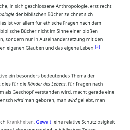
che, in sich geschlossene Anthropologie, erst recht
pologie
der biblischen Bücher zeichnet sich
ies ist vor allem für ethische Fragen nach dem
iblische Bücher nicht im Sinne einer bloßen
n, sondern nur in Auseinandersetzung mit den
5
r den eigenen Glauben und das eigene Leben.
ktive ein besonders bedeutendes Thema der
 dies für die
Ränder des Lebens
, für Fragen nach
lem als Geschöpf verstanden wird, macht gerade eine
Mensch
wird
man geboren, man
wird
geliebt, man
rch
Krankheiten
,
Gewalt
, eine relative Schutzlosigkeit
kurze Lebensdauer sind in biblischen Zeiten