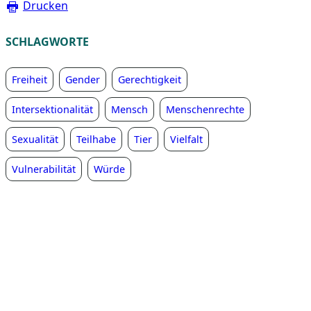
Drucken
SCHLAGWORTE
Freiheit
Gender
Gerechtigkeit
Intersektionalität
Mensch
Menschenrechte
Sexualität
Teilhabe
Tier
Vielfalt
Vulnerabilität
Würde