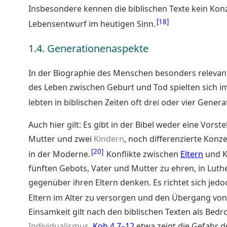
Insbesondere kennen die biblischen Texte kein Ko
18
Lebensentwurf im heutigen Sinn.
1.4. Generationenaspekte
In der Biographie des Menschen besonders relevan
des Leben zwischen Geburt und Tod spielten sich i
lebten in biblischen Zeiten oft drei oder vier Gen
Auch hier gilt: Es gibt in der Bibel weder eine Vorst
Mutter und zwei
Kindern
, noch differenzierte Konz
20
in der Moderne.
Konflikte zwischen
Eltern
und K
fünften Gebots, Vater und Mutter zu ehren, in Lut
gegenüber ihren Eltern denken. Es richtet sich jedo
Eltern im Alter zu versorgen und den Übergang von 
Einsamkeit gilt nach den biblischen Texten als Bed
Individualismus
.
Koh 4,7–12
etwa zeigt die Gefahr de