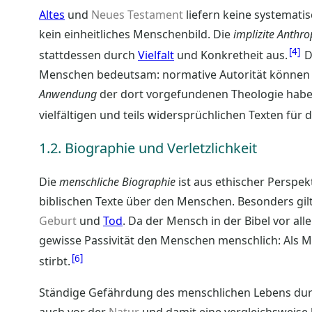
Altes
und
Neues Testament
liefern keine systematis
kein einheitliches Menschenbild. Die
implizite Anthro
4
stattdessen durch
Vielfalt
und Konkretheit aus.
D
Menschen bedeutsam: normative Autorität können b
Anwendung
der dort vorgefundenen Theologie habe
vielfältigen und teils widersprüchlichen Texten fü
1.2. Biographie und Verletzlichkeit
Die
menschliche Biographie
ist aus ethischer Perspe
biblischen Texte über den Menschen. Besonders gilt
Geburt
und
Tod
. Da der Mensch in der Bibel vor al
gewisse Passivität den Menschen menschlich: Als 
6
stirbt.
Ständige Gefährdung des menschlichen Lebens du
auch vor der
Natur
und damit eine vergleichsweise 