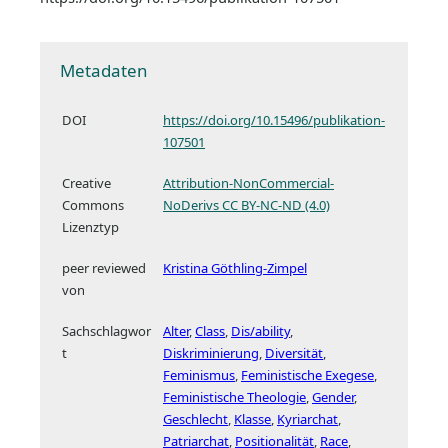
Metadaten
DOI
https://doi.org/10.15496/publikation-
107501
Creative
Attribution-NonCommercial-
Commons
NoDerivs CC BY-NC-ND (4.0)
Lizenztyp
peer reviewed
Kristina Göthling-Zimpel
von
Sachschlagwor
Alter
,
Class
,
Dis/ability
,
t
Diskriminierung
,
Diversität
,
Feminismus
,
Feministische Exegese
,
Feministische Theologie
,
Gender
,
Geschlecht
,
Klasse
,
Kyriarchat
,
Patriarchat
,
Positionalität
,
Race
,