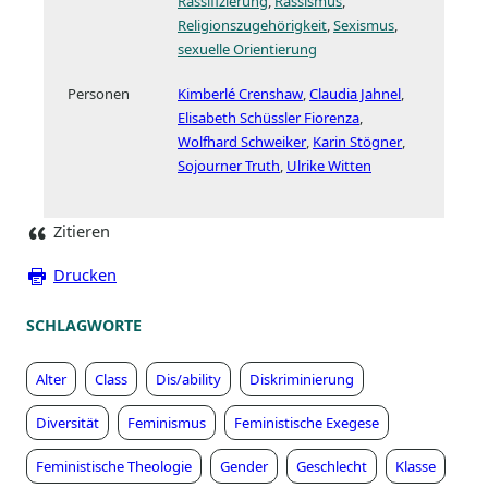
Rassifizierung
Rassismus
Religionszugehörigkeit
Sexismus
sexuelle Orientierung
Personen
Kimberlé Crenshaw
Claudia Jahnel
Elisabeth Schüssler Fiorenza
Wolfhard Schweiker
Karin Stögner
Sojourner Truth
Ulrike Witten
Zitieren
Drucken
SCHLAGWORTE
Alter
Class
Dis/ability
Diskriminierung
Diversität
Feminismus
Feministische Exegese
Feministische Theologie
Gender
Geschlecht
Klasse