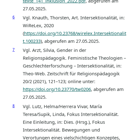
texte_141_inklusion_2022.pdf
, abgerufen am
27.05.2025.
6
Vgl. Knauth, Thorsten, Art. Intersektionalität, in:
WiReLex, 2020
(
https://doi.org/10.23768/wirelex.Intersektionalit
t.100233
), abgerufen am 27.05.2025.
7
Vgl. Arzt, Silvia, Gender in der
Religionspädagogik. Feministische Theologien –
Geschlechterforschung – Intersektionalität, in:
Theo-Web. Zeitschrift für Religionspädagogik
20/2 (2021), 121–123; online unter:
https://doi.org/10.23770/tw0206
, abgerufen am
27.05.2025.
8
Vgl. Lutz, Helma/Herrera Vivar, María
Teresa/Supik, Linda, Fokus Intersektionalität.
Eine Einleitung, in: Dies. (Hrsg.), Fokus
Intersektionalität. Bewegungen und
Verortungen eines vielschichtigen Konzeptes,