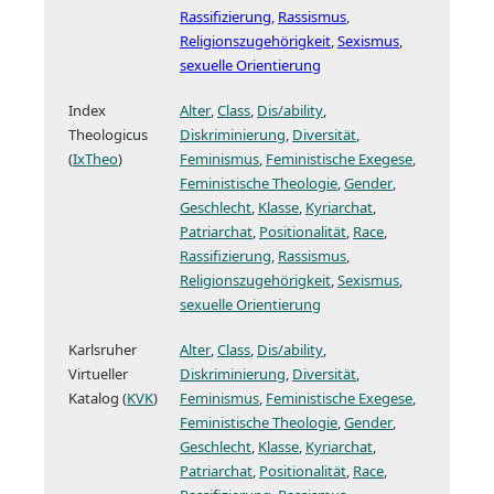
Rassifizierung
,
Rassismus
,
Religionszugehörigkeit
,
Sexismus
,
sexuelle Orientierung
Index
Alter
Class
Dis/ability
Theologicus
Diskriminierung
Diversität
(
IxTheo
)
Feminismus
Feministische Exegese
Feministische Theologie
Gender
Geschlecht
Klasse
Kyriarchat
Patriarchat
Positionalität
Race
Rassifizierung
Rassismus
Religionszugehörigkeit
Sexismus
sexuelle Orientierung
Karlsruher
Alter
Class
Dis/ability
Virtueller
Diskriminierung
Diversität
Katalog (
KVK
)
Feminismus
Feministische Exegese
Feministische Theologie
Gender
Geschlecht
Klasse
Kyriarchat
Patriarchat
Positionalität
Race