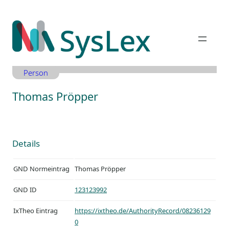
Zum
Inhalt
springen
Person
Thomas Pröpper
Details
GND Normeintrag
Thomas Pröpper
GND ID
123123992
IxTheo Eintrag
https://ixtheo.de/AuthorityRecord/08236129
0