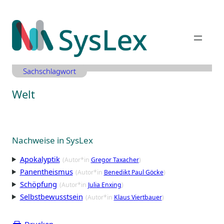
Zum
Inhalt
springen
Sachschlagwort
Welt
Nachweise in SysLex
Apokalyptik
(Autor*in
Gregor Taxacher
)
Panentheismus
(Autor*in
Benedikt Paul Göcke
)
Schöpfung
(Autor*in
Julia Enxing
)
Selbstbewusstsein
(Autor*in
Klaus Viertbauer
)