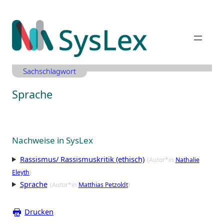
Zum
Inhalt
springen
Sachschlagwort
Sprache
Nachweise in SysLex
Rassismus/ Rassismuskritik (ethisch)
(Autor*in
Nathalie
Eleyth
)
Sprache
(Autor*in
Matthias Petzoldt
)
Drucken