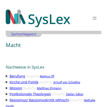
Zum
Inhalt
springen
Sachschlagwort
Macht
Nachweise in SysLex
Berufung
(Autor*in
Markus Iff
)
Kirche und Politik
(Autor*in
Arnulf von Scheliha
)
Mission
(Autor*in
Matthias Ehmann
)
Postkoloniale Theologien
(Autor*in
Stefan Silber
)
Rassismus/ Rassismuskritik (ethisch)
(Autor*in
Nathalie
Eleyth
)