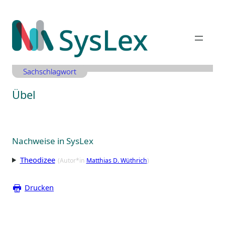
Zum
Inhalt
springen
Sachschlagwort
Übel
Nachweise in SysLex
Theodizee
(Autor*in
Matthias D. Wüthrich
)
Drucken