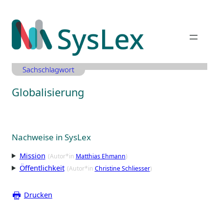
Zum
Inhalt
springen
Sachschlagwort
Globalisierung
Nachweise in SysLex
Mission
(Autor*in
Matthias Ehmann
)
Öffentlichkeit
(Autor*in
Christine Schliesser
)
Drucken