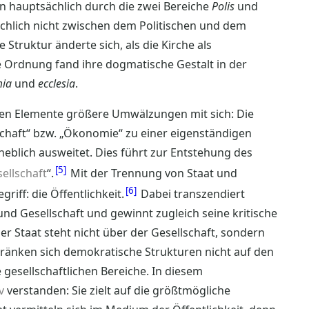
en hauptsächlich durch die zwei Bereiche
Polis
und
achlich nicht zwischen dem Politischen und dem
 Struktur änderte sich, als die Kirche als
e Ordnung fand ihre dogmatische Gestalt in der
ia
und
ecclesia
.
iden Elemente größere Umwälzungen mit sich: Die
schaft“ bzw. „Ökonomie“ zu einer eigenständigen
heblich ausweitet. Dies führt zur Entstehung des
5
ellschaft
“.
Mit der Trennung von Staat und
6
riff: die Öffentlichkeit.
Dabei transzendiert
 und Gesellschaft und gewinnt zugleich seine kritische
er Staat steht nicht über der Gesellschaft, sondern
chränken sich demokratische Strukturen nicht auf den
 gesellschaftlichen Bereiche. In diesem
v
verstanden: Sie zielt auf die größtmögliche