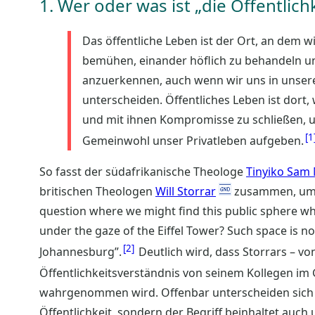
1. Wer oder was ist „die Öffentlichk
Das öffentliche Leben ist der Ort, an dem 
bemühen, einander höflich zu behandeln 
anzuerkennen, auch wenn wir uns in unserer
unterscheiden. Öffentliches Leben ist dort
und mit ihnen Kompromisse zu schließen, 
1
Gemeinwohl unser Privatleben aufgeben.
So fasst der südafrikanische Theologe
Tinyiko Sam
britischen Theologen
Will Storrar
zusammen, um es
question where we might find this public sphere whe
under the gaze of the Eiffel Tower? Such space is not
2
Johannesburg”.
Deutlich wird, dass Storrars – v
Öffentlichkeitsverständnis von seinem Kollegen im 
wahrgenommen wird. Offenbar unterscheiden sich 
Öffentlichkeit, sondern der Begriff beinhaltet auc