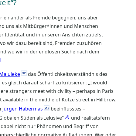
eit“?
wir einander als Fremde begegnen, uns aber
und uns als Mitbürger*innen und Menschen
 Identität und in unseren Ansichten zutiefst
, wo wir dazu bereit sind, Fremden zuzuhören
und wo wir in der endlosen Suche nach dem
 Maluleke
das Öffentlichkeitsverständnis des
 gleich darauf scharf zu kritisieren: „I would
re strangers meet with civility – perhaps in Paris
 available in the middle of Kotze street in Hillbrow,
on
Jürgen Habermas
beeinflusstes –
3
Globalen Süden als „elusive”
und realitätsfern
dabei nicht nur Phänomen und Begriff von
h unterschiedliche normative Aufladungen. Wer oder