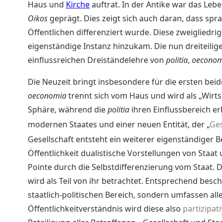
Haus und
Kirche
auftrat. In der Antike war das Leb
Oikos
geprägt. Dies zeigt sich auch daran, dass spr
Öffentlichen differenziert wurde. Diese zweigliedrige
eigenständige Instanz hinzukam. Die nun dreiteilig
einflussreichen Dreiständelehre von
politia
,
oeconom
Die Neuzeit bringt insbesondere für die ersten be
oeconomia
trennt sich vom Haus und wird als „Wirt
Sphäre, während die
politia
ihren Einflussbereich er
modernen Staates und einer neuen Entität, der „
Ges
Gesellschaft entsteht ein weiterer eigenständiger Beg
Öffentlichkeit dualistische Vorstellungen von Staat
Pointe durch die Selbstdifferenzierung vom Staat. D
wird als Teil von ihr betrachtet. Entsprechend bes
staatlich-politischen Bereich, sondern umfassen alle
Öffentlichkeitverständnis wird diese also
partizipati