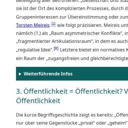
Beteiligung aller Betroffenen. „Gesellschaft und St
sie ist der Ort des komplizierten Prozesses, durch d
Gruppeninteressen zur Übereinstimmung oder zum 
Torsten Meireis
wie folgt präzisieren. Meireis un
nämlich (1.) als „Raum asymmetrischer Konflikte“, 
„fragmentierter Artikulationsraum“, in dem es auc
8
„regulative Idee“.
Letztere bietet ein normatives 
ein Raum der „zugangsfreien und gleichberechtigt
Weiterführende Infos
3. Öffentlichkeit = Öffentlichkei
Öffentlichkeit
Die kurze Begriffsgeschichte zeigt es bereits: „Öffentl
nur über seine Gegenstücke „privat“ oder „geheim“ 