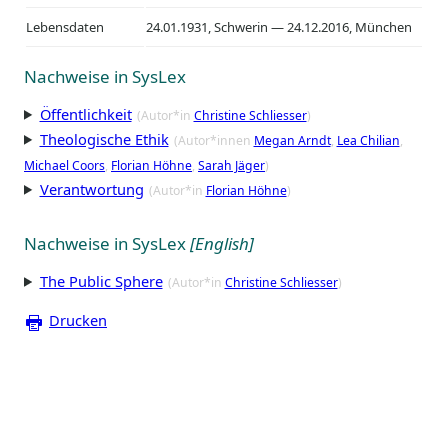
Lebensdaten
24.01.1931, Schwerin — 24.12.2016, München
Nachweise in SysLex
Öffentlichkeit
(Autor*in
Christine Schliesser
)
Theologische Ethik
(Autor*innen
Megan Arndt
Lea Chilian
Michael Coors
Florian Höhne
Sarah Jäger
)
Verantwortung
(Autor*in
Florian Höhne
)
Nachweise in SysLex
[English]
The Public Sphere
(Autor*in
Christine Schliesser
)
Drucken