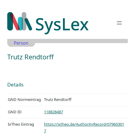
Zum
Inhalt
springen
Person
Trutz Rendtorff
Details
GND Normeintrag
Trutz Rendtorff
GND ID
118828487
IxTheo Eintrag
https://ixtheo.de/AuthorityRecord/07960301
7