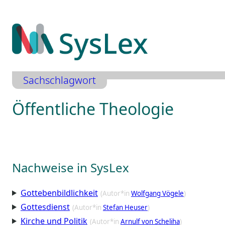
Zum
Inhalt
springen
Sachschlagwort
Öffentliche Theologie
Nachweise in SysLex
Gottebenbildlichkeit
(Autor*in
Wolfgang Vögele
)
Gottesdienst
(Autor*in
Stefan Heuser
)
Kirche und Politik
(Autor*in
Arnulf von Scheliha
)