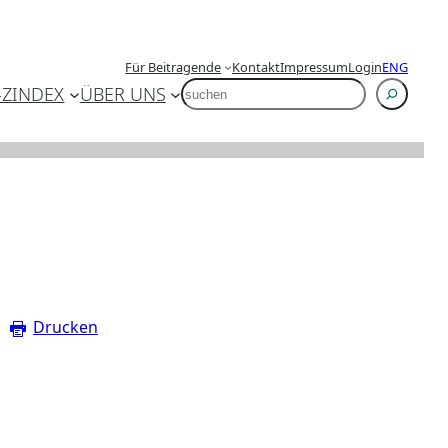
Für Beitragende
Kontakt
Impressum
Login
ENG
SUCHEN
-Z
INDEX
ÜBER UNS
Drucken