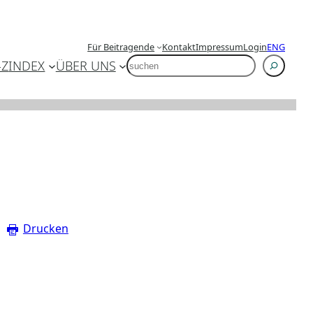
Für Beitragende
Kontakt
Impressum
Login
ENG
SUCHEN
-Z
INDEX
ÜBER UNS
Drucken