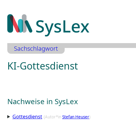
Zum
Inhalt
springen
Sachschlagwort
KI-Gottesdienst
Nachweise in SysLex
Gottesdienst
(Autor*in
Stefan Heuser
)