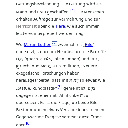
Gattungsbezeichnung. Die Gattung wird als
4
Mann und Frau geschaffen.
Die Menschen
erhalten Aufträge zur Vermehrung und zur
Herrschaft
über die
Tiere
, wie auch immer
letzteres interpretiert werden mag.
Wo
Martin Luther
zweimal mit „
Bild
“
übersetzt, stehen im Hebräischen die Begriffe
צֶלֶם (griech. εἰκών, latein. imago) und דְּמוּת
(griech. ὁμοίωσις, lat. similitudo). Neuere
exegetische Forschungen haben
herausgearbeitet, dass mit דְּמוּת so etwas wie
5
„Statue, Rundplastik“
gemeint ist. צֶלֶם
dagegen ist eher mit „Ähnlichkeit“ zu
übersetzen. Es ist die Frage, ob beide Bild-
Bestimmungen etwas Verschiedenes meinen.
Gegenwärtige Exegese verneint diese Frage
6
eher.