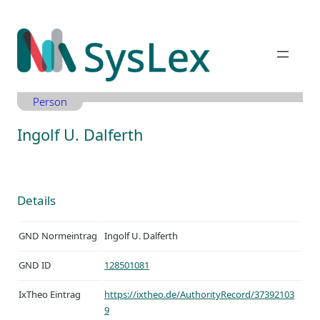
Zum
Inhalt
springen
Person
Ingolf U. Dalferth
Details
GND Normeintrag
Ingolf U. Dalferth
GND ID
128501081
IxTheo Eintrag
https://ixtheo.de/AuthorityRecord/37392103
9