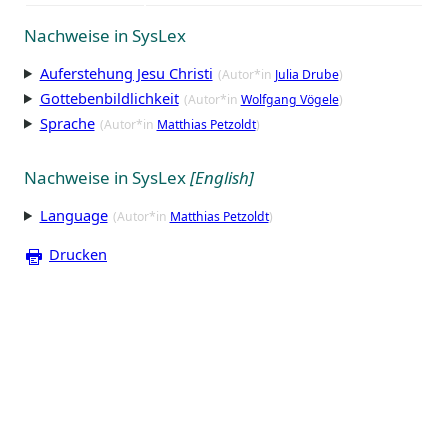
Nachweise in SysLex
Auferstehung Jesu Christi
(Autor*in
Julia Drube
)
Gottebenbildlichkeit
(Autor*in
Wolfgang Vögele
)
Sprache
(Autor*in
Matthias Petzoldt
)
Nachweise in SysLex
[English]
Language
(Autor*in
Matthias Petzoldt
)
Drucken