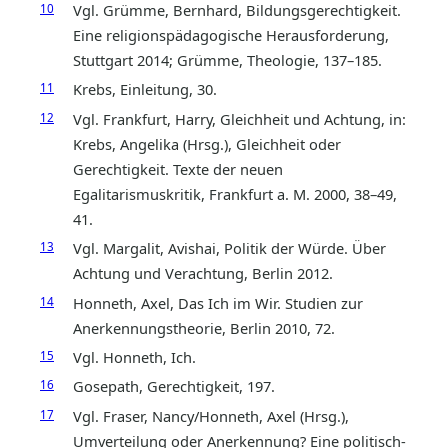
10
Vgl. Grümme, Bernhard, Bildungsgerechtigkeit.
Eine religionspädagogische Herausforderung,
Stuttgart 2014; Grümme, Theologie, 137–185.
11
Krebs, Einleitung, 30.
12
Vgl. Frankfurt, Harry, Gleichheit und Achtung, in:
Krebs, Angelika (Hrsg.), Gleichheit oder
Gerechtigkeit. Texte der neuen
Egalitarismuskritik, Frankfurt a. M. 2000, 38–49,
41.
13
Vgl. Margalit, Avishai, Politik der Würde. Über
Achtung und Verachtung, Berlin 2012.
14
Honneth, Axel, Das Ich im Wir. Studien zur
Anerkennungstheorie, Berlin 2010, 72.
15
Vgl. Honneth, Ich.
16
Gosepath, Gerechtigkeit, 197.
17
Vgl. Fraser, Nancy/Honneth, Axel (Hrsg.),
Umverteilung oder Anerkennung? Eine politisch-