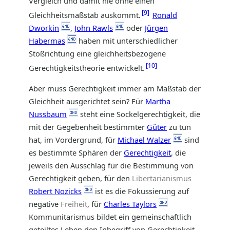
Vergleich und damit nie ohne einen
9
Gleichheitsmaßstab auskommt.
Ronald
Dworkin
,
John Rawls
oder
Jürgen
Habermas
haben mit unterschiedlicher
Stoßrichtung eine gleichheitsbezogene
10
Gerechtigkeitstheorie entwickelt.
Aber muss Gerechtigkeit immer am Maßstab der
Gleichheit ausgerichtet sein? Für
Martha
Nussbaum
steht eine Sockelgerechtigkeit, die
mit der Gegebenheit bestimmter
Güter
zu tun
hat, im Vordergrund, für
Michael Walzer
sind
es bestimmte Sphären der
Gerechtigkeit
, die
jeweils den Ausschlag für die Bestimmung von
Gerechtigkeit geben, für den
Libertarianismus
Robert Nozicks
ist es die Fokussierung auf
negative
Freiheit
, für
Charles Taylors
Kommunitarismus bildet ein gemeinschaftlich
geteiltes Leben den Inbegriff von Gerechtigkeit.