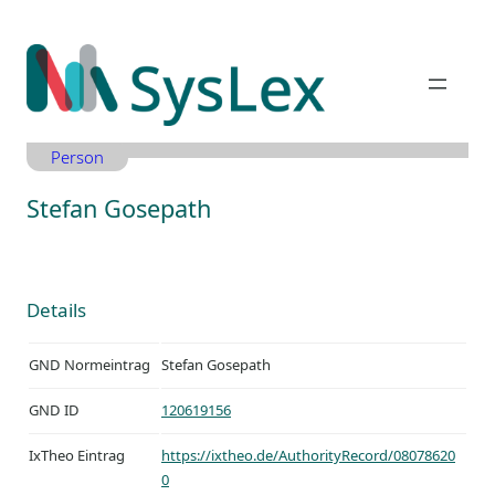
Zum
Inhalt
springen
Person
Stefan Gosepath
Details
GND Normeintrag
Stefan Gosepath
GND ID
120619156
IxTheo Eintrag
https://ixtheo.de/AuthorityRecord/08078620
0