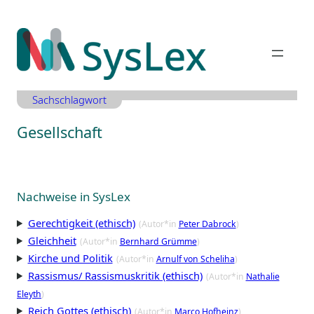
Zum
Inhalt
springen
Sachschlagwort
Gesellschaft
Nachweise in SysLex
Gerechtigkeit (ethisch)
(Autor*in
Peter Dabrock
)
Gleichheit
(Autor*in
Bernhard Grümme
)
Kirche und Politik
(Autor*in
Arnulf von Scheliha
)
Rassismus/ Rassismuskritik (ethisch)
(Autor*in
Nathalie
Eleyth
)
Reich Gottes (ethisch)
(Autor*in
Marco Hofheinz
)