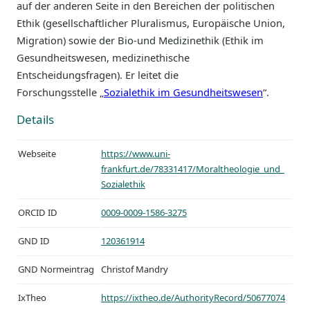
auf der anderen Seite in den Bereichen der politischen
Ethik (gesellschaftlicher Pluralismus, Europäische Union,
Migration) sowie der Bio-und Medizinethik (Ethik im
Gesundheitswesen, medizinethische
Entscheidungsfragen). Er leitet die
Forschungsstelle „
Sozialethik im Gesundheitswesen
“.
Details
Webseite
https://www.uni-
frankfurt.de/78331417/Moraltheologie_und_
Sozialethik
ORCID ID
0009-0009-1586-3275
GND ID
120361914
GND Normeintrag
Christof Mandry
IxTheo
https://ixtheo.de/AuthorityRecord/50677074