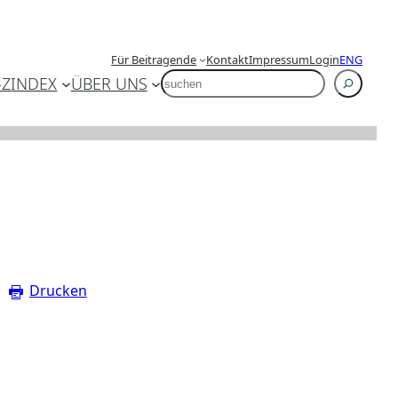
Für Beitragende
Kontakt
Impressum
Login
ENG
SUCHEN
-Z
INDEX
ÜBER UNS
Drucken