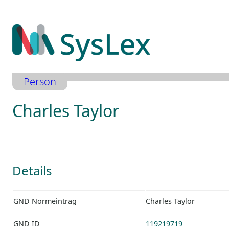
Zum
Inhalt
springen
Person
Charles Taylor
Details
GND Normeintrag
Charles Taylor
GND ID
119219719