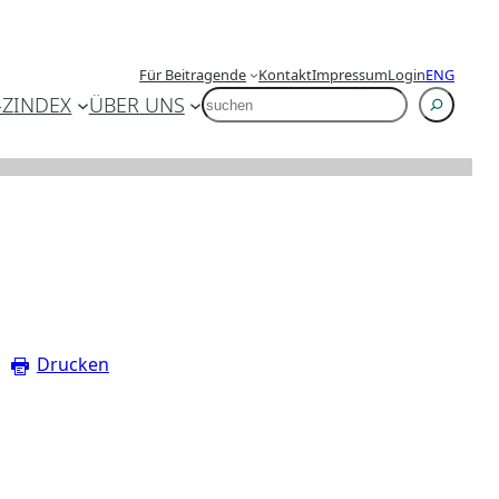
Für Beitragende
Kontakt
Impressum
Login
ENG
SUCHEN
-Z
INDEX
ÜBER UNS
Drucken