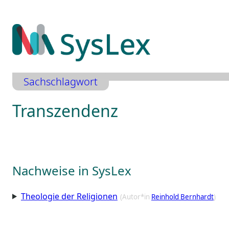
Zum
Inhalt
springen
Sachschlagwort
Transzendenz
Nachweise in SysLex
Theologie der Religionen
(Autor*in
Reinhold Bernhardt
)