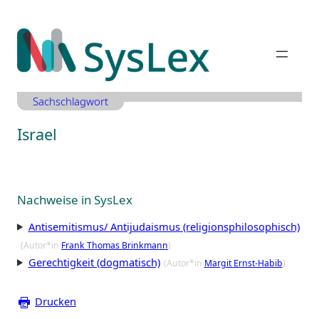
Zum
Inhalt
springen
Sachschlagwort
Israel
Nachweise in SysLex
Antisemitismus/ Antijudaismus (religionsphilosophisch)
(Autor*in
Frank Thomas Brinkmann
)
Gerechtigkeit (dogmatisch)
(Autor*in
Margit Ernst-Habib
)
Drucken