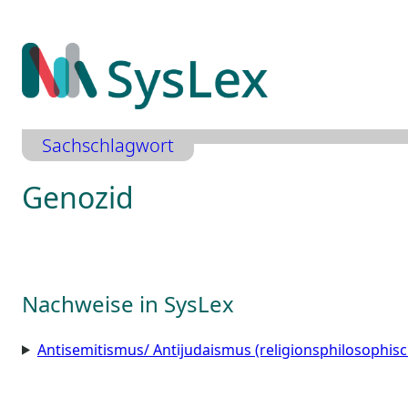
Zum
Inhalt
springen
Sachschlagwort
Genozid
Nachweise in SysLex
Antisemitismus/ Antijudaismus (religionsphilosophisc