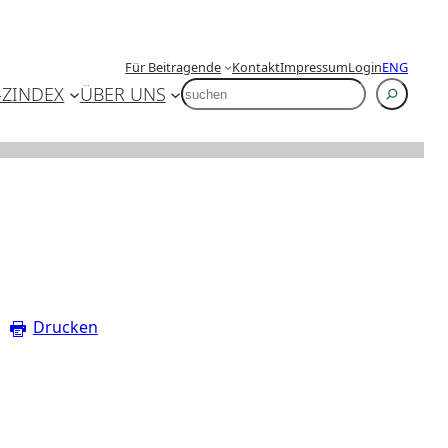
Für Beitragende
Kontakt
Impressum
Login
ENG
SUCHEN
-Z
INDEX
ÜBER UNS
Drucken