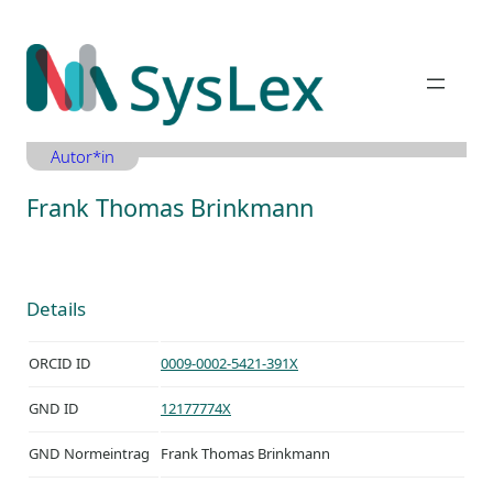
Zum
Inhalt
springen
Autor*in
Frank Thomas Brinkmann
Details
ORCID ID
0009-0002-5421-391X
GND ID
12177774X
GND Normeintrag
Frank Thomas Brinkmann