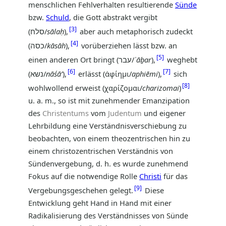
menschlichen Fehlverhalten resultierende
Sünde
bzw.
Schuld
, die Gott abstrakt vergibt
3
(סלח/
sālaḥ
),
aber auch metaphorisch zudeckt
4
(כסה/
kāsāh
),
vorüberziehen lässt bzw. an
5
einen anderen Ort bringt (עבר/
῾āḇar
),
weghebt
6
7
(נשא/
nāśāʼ
),
erlässt (ἀφίημι/
aphiēmi
),
sich
8
wohlwollend erweist (χαρίζομαι/
charizomai
)
u. a. m., so ist mit zunehmender Emanzipation
des
Christentums
vom
Judentum
und eigener
Lehrbildung eine Verständnisverschiebung zu
beobachten, von einem theozentrischen hin zu
einem christozentrischen Verständnis von
Sündenvergebung, d. h. es wurde zunehmend
Fokus auf die notwendige Rolle
Christi
für das
9
Vergebungsgeschehen gelegt.
Diese
Entwicklung geht Hand in Hand mit einer
Radikalisierung des Verständnisses von Sünde