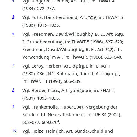
4
Vgl. Ringgren, Helmer, Art. כָּסָה, in: ThWAT 4
(1984), 272–277.
5
Vgl. Fuhs, Hans Ferdinand, Art. עָבַר, in: ThWAT 5
(1986), 1015–1033.
6
Vgl. Freedman, David/Willoughby, B. E., Art. נָשָׂא.
I. Grundbedeutung, in: ThWAT 5 (1986), 627–629;
Freedman, David/Willoughby, B. E., Art. נָשָׂא. III.
Verwendung im AT, in: ThWAT 5 (1986), 633–640.
7
Vgl. Leroy, Herbert, Art. ἀφίημι, in: EHAT 1
(1980), 436–441; Bultmann, Rudolf, Art. ἀφίημι,
in: ThWNT 1 (1990), 506–509.
8
Vgl. Berger, Klaus, Art. χαρίζομαι, in: EHAT 2
(1981), 1093–1095.
9
Vgl. Frankemölle, Hubert, Art. Vergebung der
Sünden. III. Neues Testament, in: TRE 34 (2002),
668–677, 669.676f.
10
Vgl. Holze, Heinrich, Art. Sünde/Schuld und