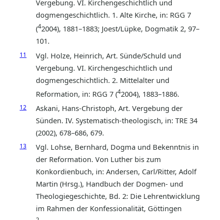
Vergebung. VI. Kirchengeschichtlich und
dogmengeschichtlich. 1. Alte Kirche, in: RGG 7
4
(
2004), 1881–1883; Joest/Lüpke, Dogmatik 2, 97–
101.
11
Vgl. Holze, Heinrich, Art. Sünde/Schuld und
Vergebung. VI. Kirchengeschichtlich und
dogmengeschichtlich. 2. Mittelalter und
4
Reformation, in: RGG 7 (
2004), 1883–1886.
12
Askani, Hans-Christoph, Art. Vergebung der
Sünden. IV. Systematisch-theologisch, in: TRE 34
(2002), 678–686, 679.
13
Vgl. Lohse, Bernhard, Dogma und Bekenntnis in
der Reformation. Von Luther bis zum
Konkordienbuch, in: Andersen, Carl/Ritter, Adolf
Martin (Hrsg.), Handbuch der Dogmen- und
Theologiegeschichte, Bd. 2: Die Lehrentwicklung
im Rahmen der Konfessionalität, Göttingen
2