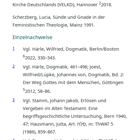
2
Kirche Deutschlands (VELKD), Hannover
2018.
Scherzberg, Lucia, Sünde und Gnade in der
Feministischen Theologie, Mainz 1991.
Einzelnachweise
1
Vgl. Härle, Wilfried, Dogmatik, Berlin/Boston
6
2022, 330–343.
2
Vgl. Härle, Dogmatik, 461–496; Joest,
Wilfried/Lüpke, Johannes von, Dogmatik, Bd. 2:
Der Weg Gottes mit dem Menschen, Göttingen
5
2012, 58–86.
3
Vgl. Stamm, Johann Jakob, Erlösen und
Vergeben im Alten Testament. Eine
begriffsgeschichtliche Untersuchung, Bern 1940,
47; Hausmann, Jutta, Art. סָלַח, in: ThWAT 5
(1986), 859–867.