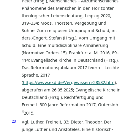
Peter (Hrsg.), Menschliches – Allzumenschliches.
Phänomene des Menschen in den Horizonten
theologischer Lebensdeutung, Leipzig 2020,
319–334; Moos, Thorsten, Vergebung und
Sühne. Zum religiösen Umgang mit Schuld, in:
ders./Engert, Stefan (Hrsg.), Vom Umgang mit
Schuld. Eine multidisziplinäre Annäherung
(Normative Orders 15), Frankfurt a. M. 2016, 89–
114; Evangelische Kirche in Deutschland (Hrsg.),
Das Reformationsjubiläum 2017 feiern – Leichte
Sprache, 2017
(
https://www.ekd.de/Vergewissern-28582.htm
),
abgerufen am 26.05.2025; Evangelische Kirche in
Deutschland (Hrsg.), Rechtfertigung und
Freiheit. 500 Jahre Reformation 2017, Gütersloh
4
2015.
23
Vgl. Luther, Freiheit, 33; Dieter, Theodor, Der
junge Luther und Aristoteles. Eine historisch-