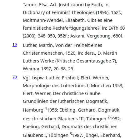
Tamez, Elsa, Art. Justification by Faith, in:
Dictionary of Feminist Theologies (1996), 162f.;
Moltmann-Wendel, Elisabeth, Gibt es eine
feministische Rechtfertigungslehre?, in: EvTh 60
(2000), 348–359, 352f.; Askani, Vergebung, 680f.
19
Luther, Martin, Von der Freiheit eines
Christenmenschen, 1520, in: ders., D. Martin
Luthers Werke (Kritische Gesamtausgabe 7),
Weimar 1897, 20–38, 25.
20
Vgl. bspw. Luther, Freiheit; Elert, Werner,
Morphologie des Luthertums I, München 1953;
Elert, Werner, Der christliche Glaube.
Grundlinien der lutherischen Dogmatik,
4
Hamburg
1956; Ebeling, Gerhard, Dogmatik
2
des christlichen Glaubens III, Tübingen
1982;
Ebeling, Gerhard, Dogmatik des christlichen
3
Glaubens I, Tübingen
1987. Jüngel, Eberhard,