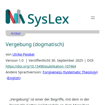
Zum
Inhalt
springen
Artikel
Vergebung (dogmatisch)
von
Ulrike Peisker
Version 1.0
Veröffentlicht 30. September 2025
DOI
https://doi.org/10.15496/publikation-107464
Andere Sprachversion:
Forgiveness (Systematic Theology)
English
„Vergebung“ ist einer der Begriffe, mit dem in der