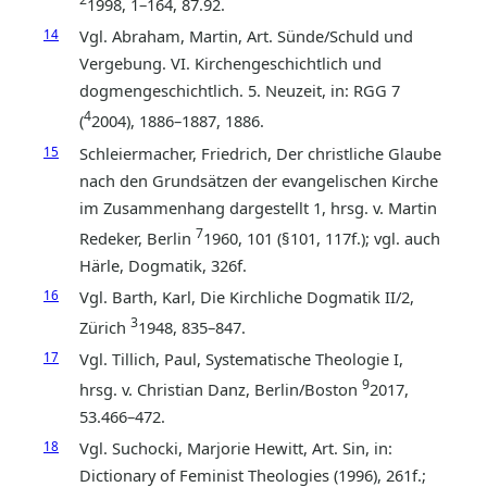
1998, 1–164, 87.92.
14
Vgl. Abraham, Martin, Art. Sünde/Schuld und
Vergebung. VI. Kirchengeschichtlich und
dogmengeschichtlich. 5. Neuzeit, in: RGG 7
4
(
2004), 1886–1887, 1886.
15
Schleiermacher, Friedrich, Der christliche Glaube
nach den Grundsätzen der evangelischen Kirche
im Zusammenhang dargestellt 1, hrsg. v. Martin
7
Redeker, Berlin
1960, 101 (§101, 117f.); vgl. auch
Härle, Dogmatik, 326f.
16
Vgl. Barth, Karl, Die Kirchliche Dogmatik II/2,
3
Zürich
1948, 835–847.
17
Vgl. Tillich, Paul, Systematische Theologie I,
9
hrsg. v. Christian Danz, Berlin/Boston
2017,
53.466–472.
18
Vgl. Suchocki, Marjorie Hewitt, Art. Sin, in:
Dictionary of Feminist Theologies (1996), 261f.;