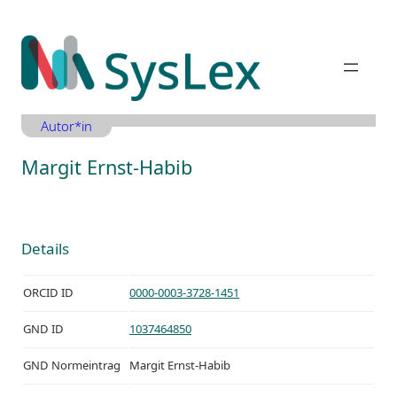
Zum
Inhalt
springen
Autor*in
Margit Ernst-Habib
Details
ORCID ID
0000-0003-3728-1451
GND ID
1037464850
GND Normeintrag
Margit Ernst-Habib