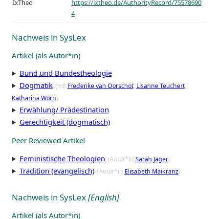
IxTheo
https://ixtheo.de/AuthorityRecord/75578690
4
Nachweis in SysLex
Artikel (als Autor*in)
Bund und Bundestheologie
Dogmatik
(mit
Frederike van Oorschot
Lisanne Teuchert
Katharina Wörn
)
Erwählung/ Prädestination
Gerechtigkeit (dogmatisch)
Peer Reviewed Artikel
Feministische Theologien
(Autor*in
Sarah Jäger
)
Tradition (evangelisch)
(Autor*in
Elisabeth Maikranz
)
Nachweis in SysLex
[English]
Artikel (als Autor*in)