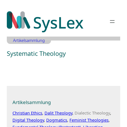
Zum
Inhalt
springen
Artikelsammlung
Systematic Theology
Artikelsammlung
Christian Ethics
Dalit Theology
Dialectic Theology
Digital Theology
Dogmatics
Feminist Theologies
Fundamental Theology (Protestant)
Liberation