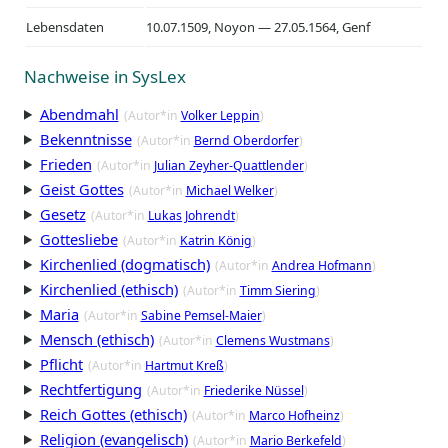
Lebensdaten
10.07.1509, Noyon — 27.05.1564, Genf
Nachweise in SysLex
Abendmahl
(Autor*in
Volker Leppin
)
Bekenntnisse
(Autor*in
Bernd Oberdorfer
)
Frieden
(Autor*in
Julian Zeyher-Quattlender
)
Geist Gottes
(Autor*in
Michael Welker
)
Gesetz
(Autor*in
Lukas Johrendt
)
Gottesliebe
(Autor*in
Katrin König
)
Kirchenlied (dogmatisch)
(Autor*in
Andrea Hofmann
)
Kirchenlied (ethisch)
(Autor*in
Timm Siering
)
Maria
(Autor*in
Sabine Pemsel-Maier
)
Mensch (ethisch)
(Autor*in
Clemens Wustmans
)
Pflicht
(Autor*in
Hartmut Kreß
)
Rechtfertigung
(Autor*in
Friederike Nüssel
)
Reich Gottes (ethisch)
(Autor*in
Marco Hofheinz
)
Religion (evangelisch)
(Autor*in
Mario Berkefeld
)