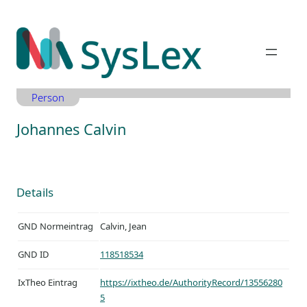
Zum
Inhalt
springen
Person
Johannes Calvin
Details
GND Normeintrag
Calvin, Jean
GND ID
118518534
IxTheo Eintrag
https://ixtheo.de/AuthorityRecord/13556280
5