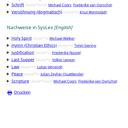
Schrift
(Autor*innen
Michael Coors
Frederike van Oorschot
)
Versöhnung (dogmatisch)
(Autor*in
Knut Wormstädt
)
Nachweise in SysLex
[English]
Holy Spirit
(Autor*in
Michael Welker
)
Hymn (Christian Ethics)
(Autor*in
Timm Siering
)
Justification
(Autor*in
Friederike Nüssel
)
Last Supper
(Autor*in
Volker Leppin
)
Law
(Autor*in
Lukas Johrendt
)
Peace
(Autor*in
Julian Zeyher-Quattlender
)
Scripture
(Autor*innen
Michael Coors
Frederike van Oorschot
)
Drucken