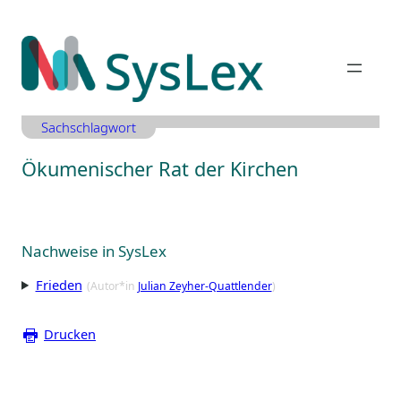
Zum
Inhalt
springen
Sachschlagwort
Ökumenischer Rat der Kirchen
Nachweise in SysLex
Frieden
(Autor*in
Julian Zeyher-Quattlender
)
Drucken