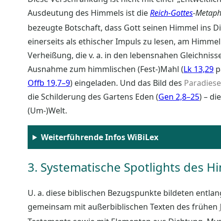
Ausdeutung des Himmels ist die
Reich-Gottes
-Metaph
bezeugte Botschaft, dass Gott seinen Himmel ins Di
einerseits als ethischer Impuls zu lesen, am Himme
Verheißung, die v. a. in den lebensnahen Gleichniss
Ausnahme zum himmlischen (Fest-)Mahl (
Lk 13,29
p
Offb 19,7–9
) eingeladen. Und das Bild des
Paradiese
die Schilderung des Gartens Eden (
Gen 2,8–25
) – d
(Um-)Welt.
Weiterführende Infos WiBiLex
3. Systematische Spotlights des H
U. a. diese biblischen Bezugspunkte bildeten entla
gemeinsam mit außerbiblischen Texten des frühen