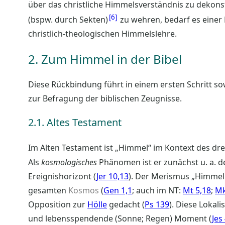
über das christliche Himmelsverständnis zu dekon
6
(bspw. durch Sekten)
zu wehren, bedarf es einer
christlich-theologischen Himmelslehre.
2. Zum Himmel in der Bibel
Diese Rückbindung führt in einem ersten Schritt sow
zur Befragung der biblischen Zeugnisse.
2.1. Altes Testament
Im Alten Testament ist „Himmel“ im Kontext des drei
Als
kosmologisches
Phänomen ist er zunächst u. a. de
Ereignishorizont (
Jer 10,13
). Der Merismus „Himmel 
gesamten
Kosmos
(
Gen 1,1
; auch im NT:
Mt 5,18
;
Mk
Opposition zur
Hölle
gedacht (
Ps 139
). Diese Lokal
und lebensspendende (Sonne; Regen) Moment (
Jes