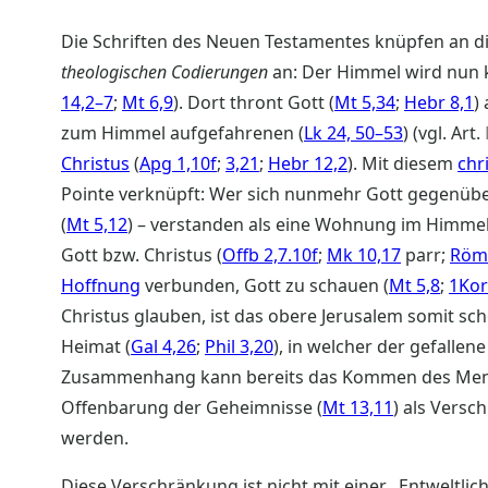
Die Schriften des Neuen Testamentes knüpfen an d
theologischen Codierungen
an: Der Himmel wird nun 
14,2–7
;
Mt 6,9
). Dort thront Gott (
Mt 5,34
;
Hebr 8,1
)
zum Himmel aufgefahrenen (
Lk 24, 50–53
) (vgl. Art.
Christus
(
Apg 1,10f
;
3,21
;
Hebr 12,2
). Mit diesem
chr
Pointe verknüpft: Wer sich nunmehr Gott gegenüber 
(
Mt 5,12
) – verstanden als eine Wohnung im Himmel
Gott bzw. Christus (
Offb 2,7
.10f
;
Mk 10,17
parr;
Röm 
Hoffnung
verbunden, Gott zu schauen (
Mt 5,8
;
1Kor
Christus glauben, ist das obere Jerusalem somit sc
Heimat (
Gal 4,26
;
Phil 3,20
), in welcher der gefallen
Zusammenhang kann bereits das Kommen des Me
Offenbarung der Geheimnisse (
Mt 13,11
) als Vers
werden.
Diese Verschränkung ist nicht mit einer „Entweltlic