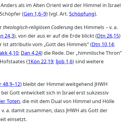
Anders als im Alten Orient wird der Himmel in Israel
 Schöpfer (
Gen 1,6–9
) (vgl. Art.
Schöpfung
).
ur
theologisch-religiösen Codierung
des Himmels – v. a.
n 24,3
), von der aus er auf die Erde blickt (
Dtn 26,15
)
er ist attributiv vom „Gott des Himmels“ (
Dtn 10,14
;
kk 4,10
;
Dan 4,24
) die Rede. Der „himmlische Thron“
Hofstaates (
1Kön 22,19
;
Ijob 1,6
) sind weitere
r 48,9–12
) bleibt der Himmel weitgehend JHWH
bei Gott entwickelt sich in Israel erst sukzessiv
ler Toten
, die mit dem Dual von Himmel und Hölle
 v. a. damit zusammen, dass JHWH als Gott der
eit einsetzt.