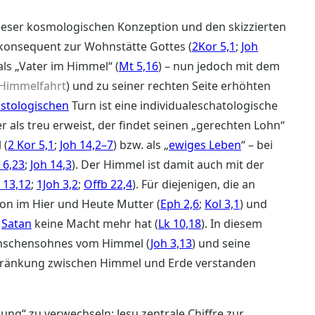
ieser kosmologischen Konzeption und den skizzierten
konsequent zur Wohnstätte Gottes (
2Kor 5,1
;
Joh
 als „Vater im Himmel“ (
Mt 5,16
) – nun jedoch mit dem
Himmelfahrt
) und zu seiner rechten Seite erhöhten
istologischen
Turn ist eine individualeschatologische
als treu erweist, der findet seinen „gerechten Lohn“
 (
2 Kor 5,1
;
Joh 14,2–7
) bzw. als „
ewiges Leben
“ – bei
6,23
;
Joh 14,3
). Der Himmel ist damit auch mit der
 13,12
;
1Joh 3,2
;
Offb 22,4
). Für diejenigen, die an
hon im Hier und Heute Mutter (
Eph 2,6
;
Kol 3,1
) und
e
Satan
keine Macht mehr hat (
Lk 10,18
). In diesem
nschensohnes vom Himmel (
Joh 3,13
) und seine
chränkung zwischen Himmel und Erde verstanden
hung“ zu verwechseln: Jesu zentrale Chiffre zur