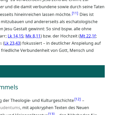
er
und die damit verbundene sowie durch seine Taten
11
esseits hineinreichen lassen möchte.
Dies ist
l mitzubauen und andererseits als eschatologische
en Jesu Gestalt gewinnt: So sind bspw. alle ohne
arr;
Lk 14,15
;
Mk 8,11
) bzw. der Hochzeit (
Mt 22,1f
;
s
(
Lk 23,43
) fokussiert – in deutlicher Anspielung auf
ie friedliche Verbundenheit von Gott, Mensch und
immels
12
ng der Theologie- und Kulturgeschichte
–
Judentums
, mit apokryphen Texten des Neuen
13