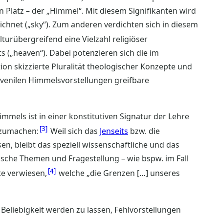
n Platz – der „Himmel“. Mit diesem Signifikanten wird
hnet („sky“). Zum anderen verdichten sich in diesem
lturübergreifend eine Vielzahl religiöser
s („heaven“). Dabei potenzieren sich die im
tion skizzierte Pluralität theologischer Konzepte und
juvenilen Himmelsvorstellungen greifbare
mels ist in einer konstitutiven Signatur der Lehre
3
szumachen:
Weil sich das
Jenseits
bzw. die
en, bleibt das speziell wissenschaftliche und das
sche Themen und Fragestellung – wie bspw. im Fall
4
te verwiesen,
welche „die Grenzen […] unseres
Beliebigkeit werden zu lassen, Fehlvorstellungen