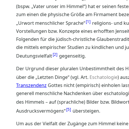
(bspw. „Vater unser im Himmel“) hat er seinen feste
zum einen die physische Größe am Firmament bezeic
1
„Urwort menschlicher Sprache“
religions- und ku
Vorstellungen bzw. Konzepte eines erhofften Jenseit
Folgenden für die jüdisch-christliche Glaubenstradi
die mittels empirischer Studien zu kindlichen und 
2
Deutungsvielfalt
gegenseitig.
Der Urgrund dieser pluralen Unbestimmtheit des Him
über die „Letzten Dinge“ (vgl. Art.
Eschatologie
) au
Transzendenz
Gottes nicht (empirisch) einholen lass
generell menschliche Nachdenken über eschatologi
des Himmels – auf (sprachliche) Bilder bzw. Bildwor
5
Ausdrucksvermögens“
übersteigen.
Um aus der Vielfalt der Zugänge zum Himmel keine 