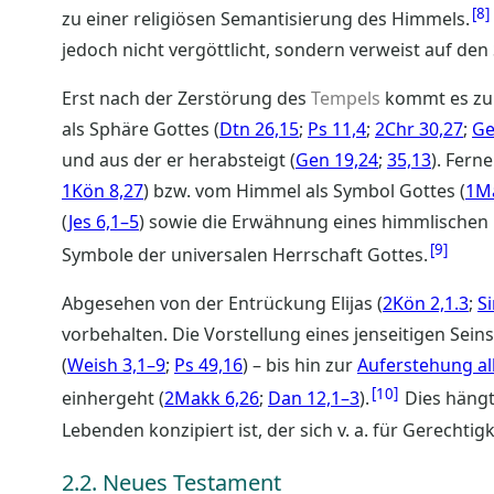
8
zu einer religiösen Semantisierung des Himmels.
jedoch nicht vergöttlicht, sondern verweist auf den
Erst nach der Zerstörung des
Tempels
kommt es z
als Sphäre Gottes (
Dtn 26,15
;
Ps 11,4
;
2Chr 30,27
;
Ge
und aus der er herabsteigt (
Gen 19,24
;
35,13
). Fern
1Kön 8,27
) bzw. vom Himmel als Symbol Gottes (
1Ma
(
Jes 6,1–5
) sowie die Erwähnung eines himmlischen 
9
Symbole der universalen Herrschaft Gottes.
Abgesehen von der Entrückung Elijas (
2Kön 2,1.3
;
Si
vorbehalten. Die Vorstellung eines jenseitigen Seins 
(
Weish 3,1–9
;
Ps 49,16
) – bis hin zur
Auferstehung al
10
einhergeht (
2Makk 6,26
;
Dan 12,1–3
).
Dies hängt
Lebenden konzipiert ist, der sich v. a. für Gerechtigk
2.2. Neues Testament