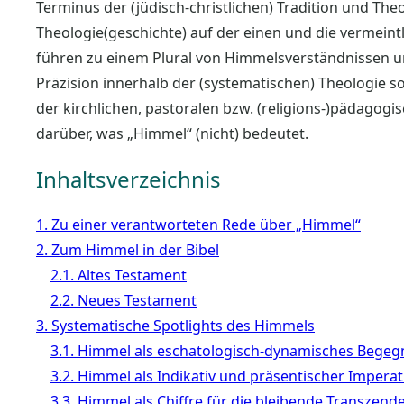
Terminus der (jüdisch-christlichen) Tradition und Theo
Theologie(geschichte) auf der einen und die vermeintl
führen zu einem Plural von Himmelsverständnissen un
Präzision innerhalb der (systematischen) Theologie 
der kirchlichen, pastoralen bzw. (religions-)pädagog
darüber, was „Himmel“ (nicht) bedeutet.
Inhaltsverzeichnis
1. Zu einer verantworteten Rede über „Himmel“
2. Zum Himmel in der Bibel
2.1. Altes Testament
2.2. Neues Testament
3. Systematische Spotlights des Himmels
3.1. Himmel als eschatologisch-dynamisches Beg
3.2. Himmel als Indikativ und präsentischer Imperat
3.3. Himmel als Chiffre für die bleibende Transzend