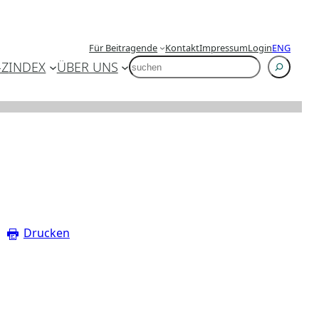
Für Beitragende
Kontakt
Impressum
Login
ENG
SUCHEN
-Z
INDEX
ÜBER UNS
Drucken