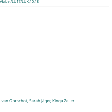
e/bibel/LU17/LUK.10.18
van Oorschot, Sarah Jäger, Kinga Zeller