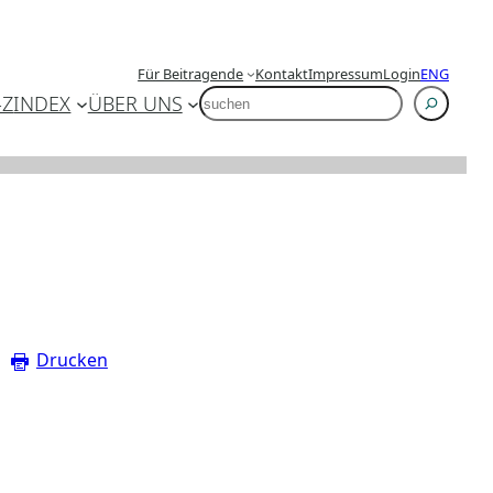
Für Beitragende
Kontakt
Impressum
Login
ENG
SUCHEN
-Z
INDEX
ÜBER UNS
Drucken