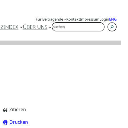
Für Beitragende
Kontakt
Impressum
Login
ENG
SUCHEN
-Z
INDEX
ÜBER UNS
Zitieren
Drucken