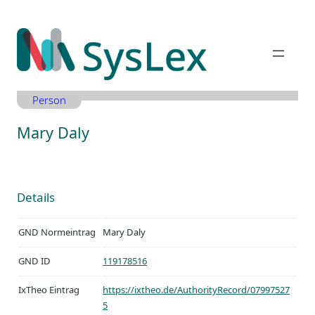
Zum
Inhalt
springen
Person
Mary Daly
Details
GND Normeintrag
Mary Daly
GND ID
119178516
IxTheo Eintrag
https://ixtheo.de/AuthorityRecord/07997527
5