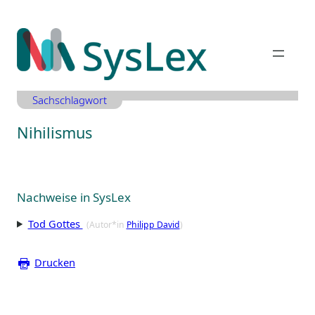
Zum
Inhalt
springen
Sachschlagwort
Nihilismus
Nachweise in SysLex
Tod Gottes
(Autor*in
Philipp David
)
Drucken