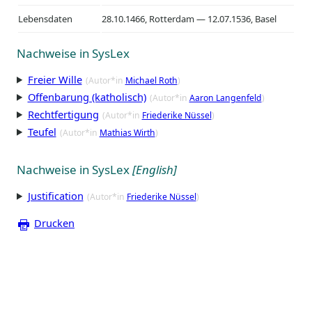
Lebensdaten
28.10.1466, Rotterdam — 12.07.1536, Basel
Nachweise in SysLex
Freier Wille
(Autor*in
Michael Roth
)
Offenbarung (katholisch)
(Autor*in
Aaron Langenfeld
)
Rechtfertigung
(Autor*in
Friederike Nüssel
)
Teufel
(Autor*in
Mathias Wirth
)
Nachweise in SysLex
[English]
Justification
(Autor*in
Friederike Nüssel
)
Drucken