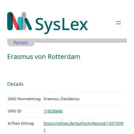
Zum
Inhalt
springen
Person
Erasmus von Rotterdam
Details
GND Normeintrag
Erasmus, Desiderius
GND ID
118530666
IxTheo Eintrag
https://ixtheo.de/AuthorityRecord/13377479
1