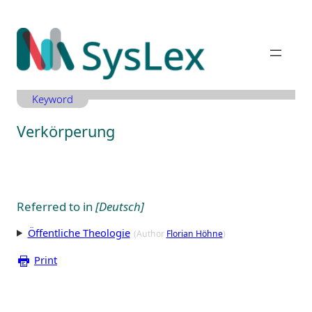
Zum
Inhalt
springen
Keyword
Verkörperung
Referred to in
[Deutsch]
Öffentliche Theologie
(Author
Florian Höhne
)
Print