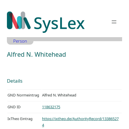
Zum
Inhalt
springen
Person
Alfred N. Whitehead
Details
GND Normeintrag
Alfred N. Whitehead
GND ID
118632175
IxTheo Eintrag
https://ixtheo.de/AuthorityRecord/13386527
4