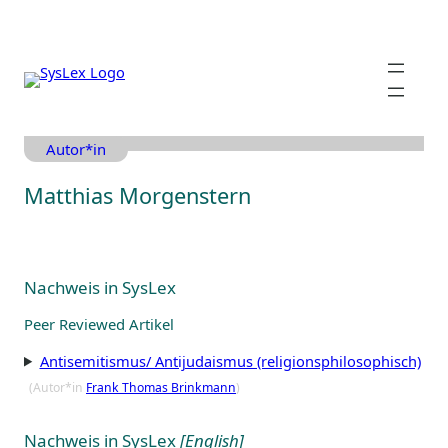
Zum
Inhalt
springen
Autor*in
Matthias Morgenstern
Nachweis in SysLex
Peer Reviewed Artikel
Antisemitismus/ Antijudaismus (religionsphilosophisch)
(Autor*in
Frank Thomas Brinkmann
)
Nachweis in SysLex
[English]