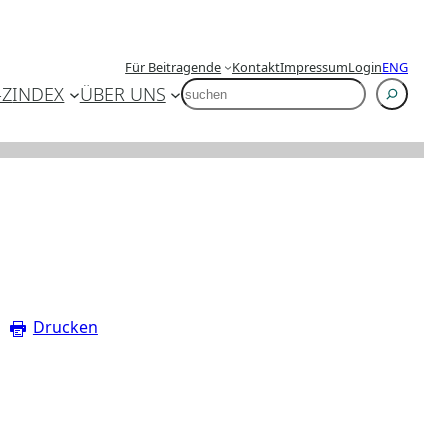
Für Beitragende
Kontakt
Impressum
Login
ENG
SUCHEN
-Z
INDEX
ÜBER UNS
Drucken