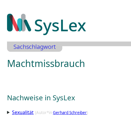
Zum
Inhalt
springen
Sachschlagwort
Machtmissbrauch
Nachweise in SysLex
Sexualität
(Autor*in
Gerhard Schreiber
)