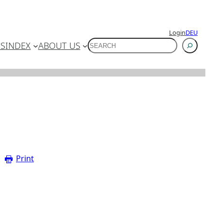
Login
DEU
SUCHEN
ES
INDEX
ABOUT US
Print