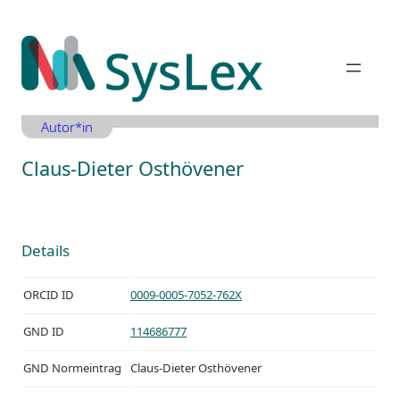
Zum
Inhalt
springen
Autor*in
Claus-Dieter Osthövener
Details
ORCID ID
0009-0005-7052-762X
GND ID
114686777
GND Normeintrag
Claus-Dieter Osthövener