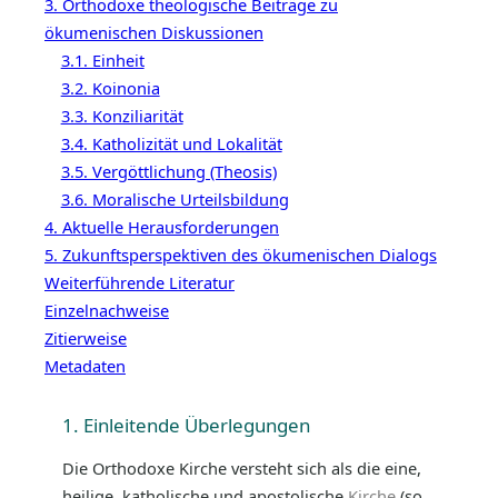
3. Orthodoxe theologische Beiträge zu
ökumenischen Diskussionen
3.1. Einheit
3.2. Koinonia
3.3. Konziliarität
3.4. Katholizität und Lokalität
3.5. Vergöttlichung (Theosis)
3.6. Moralische Urteilsbildung
4. Aktuelle Herausforderungen
5. Zukunftsperspektiven des ökumenischen Dialogs
Weiterführende Literatur
Einzelnachweise
Zitierweise
Metadaten
1. Einleitende Überlegungen
Die Orthodoxe Kirche versteht sich als die eine,
heilige, katholische und apostolische
Kirche
(so