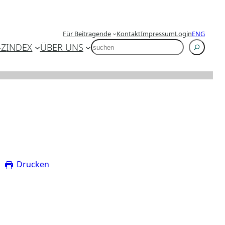
Für Beitragende
Kontakt
Impressum
Login
ENG
SUCHEN
-Z
INDEX
ÜBER UNS
Drucken