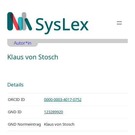
Zum
Inhalt
springen
Autor*in
Klaus von Stosch
Details
ORCID ID
0000-0003-4017-0752
GND ID
123289920
GND Normeintrag
Klaus von Stosch