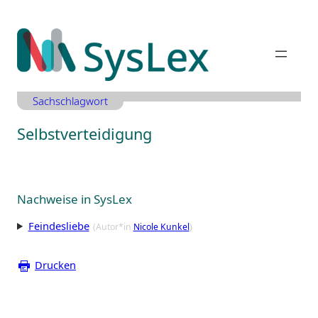
Zum
Inhalt
springen
Sachschlagwort
Selbstverteidigung
Nachweise in SysLex
Feindesliebe
(Autor*in
Nicole Kunkel
)
Drucken