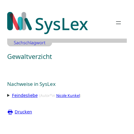
Zum
Inhalt
springen
Sachschlagwort
Gewaltverzicht
Nachweise in SysLex
Feindesliebe
(Autor*in
Nicole Kunkel
)
Drucken