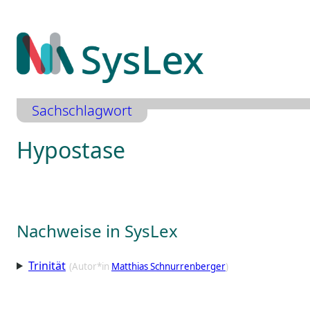
Zum
Inhalt
springen
Sachschlagwort
Hypostase
Nachweise in SysLex
Trinität
(Autor*in
Matthias Schnurrenberger
)