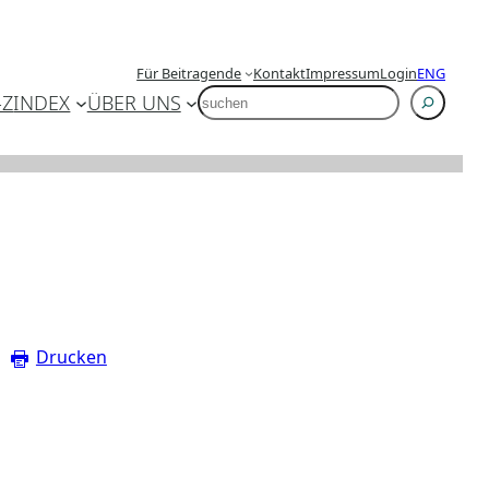
Für Beitragende
Kontakt
Impressum
Login
ENG
SUCHEN
-Z
INDEX
ÜBER UNS
Drucken